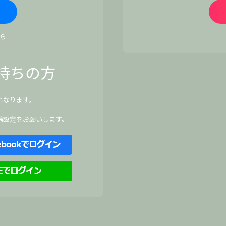
ら
持ちの方
となります。
、
携設定をお願いします。