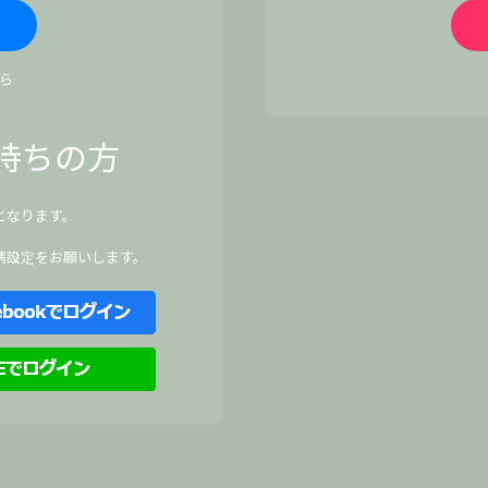
ら
持ちの方
となります。
、
携設定をお願いします。