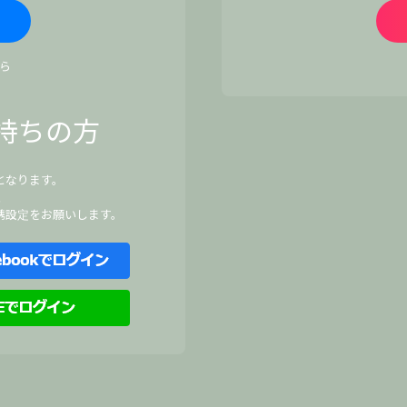
ら
持ちの方
となります。
、
携設定をお願いします。