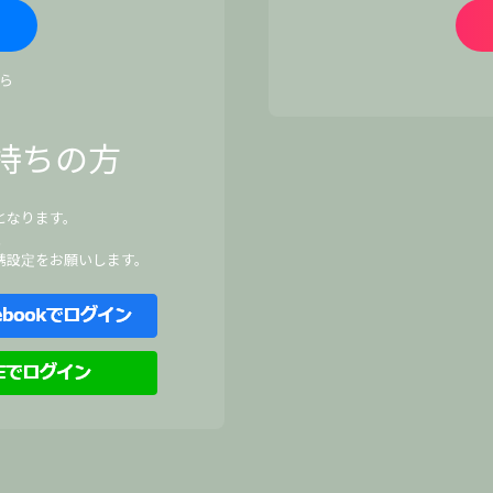
ら
持ちの方
となります。
、
携設定をお願いします。