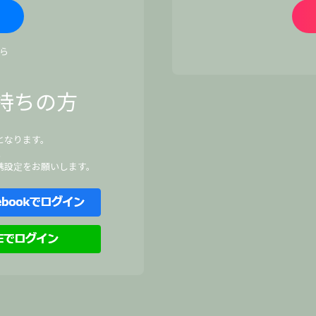
ら
持ちの方
となります。
、
携設定をお願いします。