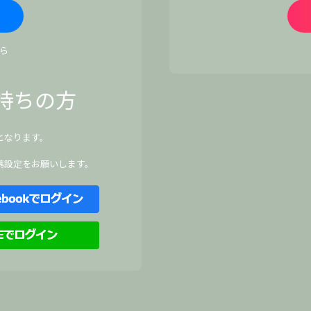
ら
持ちの方
となります。
、
携設定をお願いします。