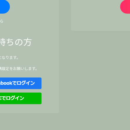
ら
持ちの方
となります。
、
携設定をお願いします。