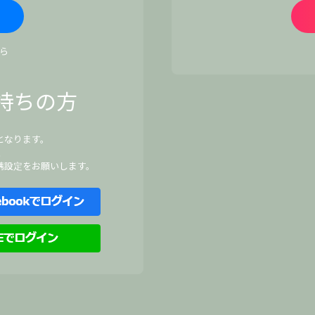
ら
持ちの方
となります。
、
携設定をお願いします。