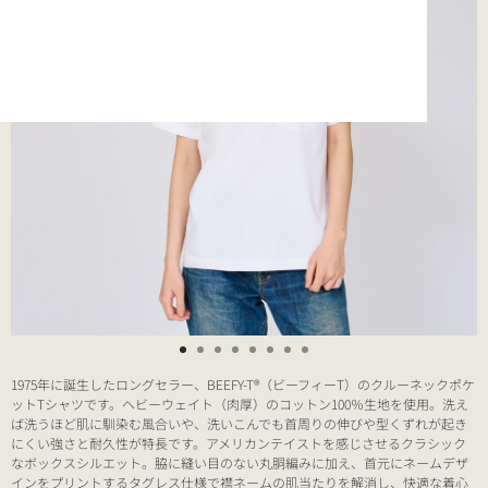
1975年に誕生したロングセラー、BEEFY-T®（ビーフィーT）のクルーネックポケ
ットTシャツです。ヘビーウェイト（肉厚）のコットン100％生地を使用。洗え
ば洗うほど肌に馴染む風合いや、洗いこんでも首周りの伸びや型くずれが起き
にくい強さと耐久性が特長です。アメリカンテイストを感じさせるクラシック
なボックスシルエット。脇に縫い目のない丸胴編みに加え、首元にネームデザ
インをプリントするタグレス仕様で襟ネームの肌当たりを解消し、快適な着心