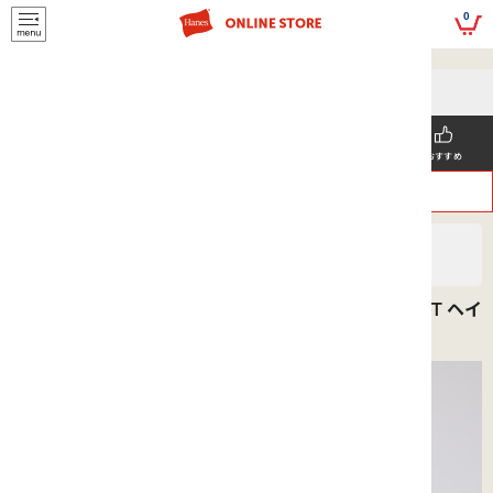
script>
0
5,500円(税込)以上
メールマガジンの登録で
のご購入で送料を弊社負担で
お得な情報GET!
お届けいたします
新着商品
メンズ
ウィメンズ
SNS掲載
おすすめ
>
>
ヘインズ
MEN'S
Tシャツ
【XSサイズ】BEEFY-T ポケットTシャツ 26SS BEEFY-T ヘイ
ンズ(H5190)