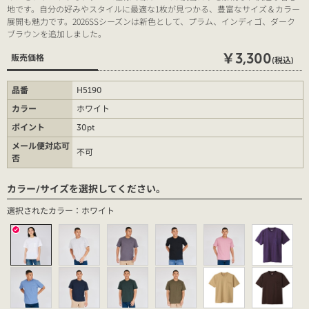
地です。自分の好みやスタイルに最適な1枚が見つかる、豊富なサイズ＆カラー
展開も魅力です。2026SSシーズンは新色として、プラム、インディゴ、ダーク
ブラウンを追加しました。
￥3,300
販売価格
(税込)
品番
H5190
カラー
ホワイト
ポイント
30pt
メール便対応可
不可
否
カラー/サイズを選択してください。
選択されたカラー：ホワイト