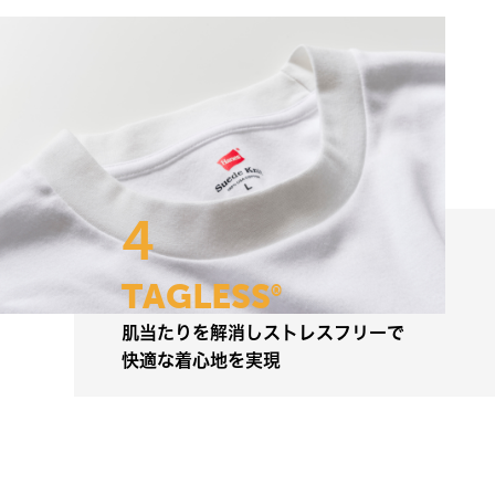
4
T
A
G
L
E
S
S
®
肌
当
た
り
を
解
消
し
ス
ト
レ
ス
フ
リ
ー
で
快
適
な
着
心
地
を
実
現