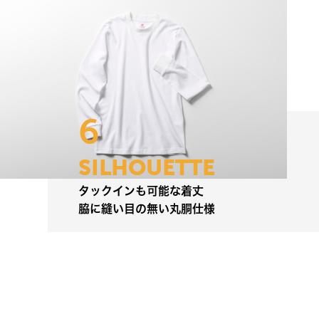
6
S
I
L
H
O
U
E
T
T
E
タ
ッ
ク
イ
ン
も
可
能
な
着
丈
脇
に
縫
い
目
の
無
い
丸
胴
仕
様