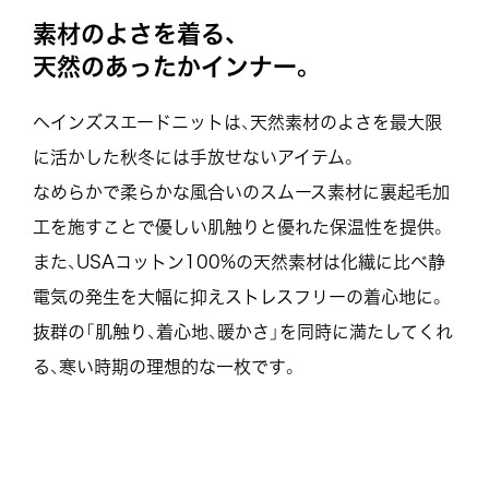
素
材
の
よ
さ
を
着
る
、
天
然
の
あ
っ
た
か
イ
ン
ナ
ー
。
ヘインズスエードニットは、天然素材のよさを
最大限
に活かした秋冬には手放せないアイテム。
なめらかで柔らかな風合いのスムース素材に裏起毛加
工を
施すことで優しい肌触りと優れた保温性を提供。
また、USAコットン100%の天然素材は化繊に比べ静
電気の
発生を大幅に抑えストレスフリーの着心地に。
抜群の「肌触り、着心地、暖かさ」を同時に満たしてくれ
る、
寒い時期の理想的な一枚です。