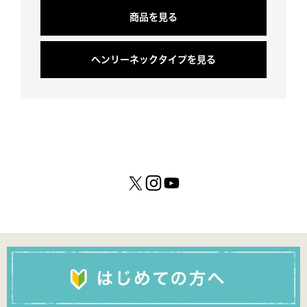
商
品
を
見
る
ヘ
ン
リ
ー
ネ
ッ
ク
タ
イ
プ
を
見
る