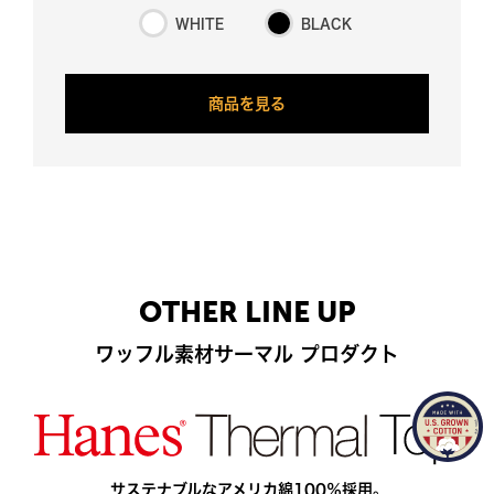
WHITE
BLACK
商
品
を
見
る
O
T
H
E
R
L
I
N
E
U
P
ワ
ッ
フ
ル
素
材
サ
ー
マ
ル
プ
ロ
ダ
ク
ト
サステナブルなアメリカ綿100％採用。