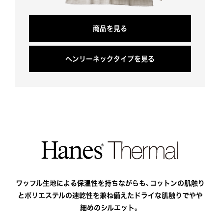
商
品
を
見
る
ヘ
ン
リ
ー
ネ
ッ
ク
タ
イ
プ
を
見
る
ワッフル生地による保温性を持ちながらも、
コットンの肌触り
とポリエステルの速乾性を兼ね備えた
ドライな肌触りでやや
細めのシルエット。