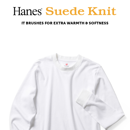
I
T
B
R
U
S
H
E
S
F
O
R
E
X
T
R
A
W
A
R
M
T
H
&
S
O
F
T
N
E
S
S