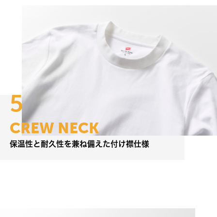
5
C
R
E
W
N
E
C
K
保
温
性
と
耐
久
性
を
兼
ね
備
え
た
付
け
襟
仕
様