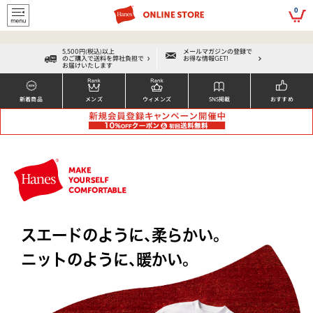
script>
0
5,500円(税込)以上
メールマガジンの登録で
のご購入で送料を弊社負担で
お得な情報GET!
お届けいたします
新着商品
メンズ
ウィメンズ
SNS掲載
おすすめ
ス
エ
ー
ド
の
よ
う
に
、
柔
ら
か
い
。
ニ
ッ
ト
の
よ
う
に
、
暖
か
い
。