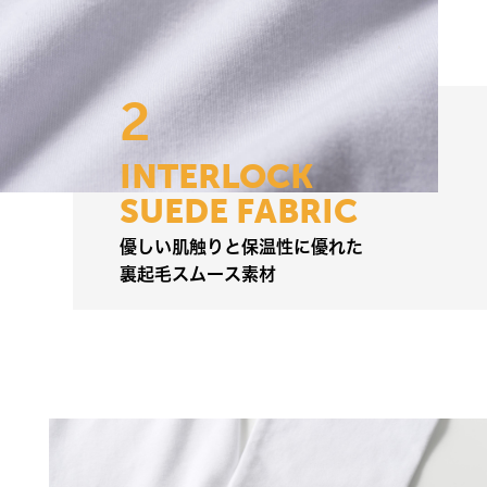
2
I
N
T
E
R
L
O
C
K
S
U
E
D
E
F
A
B
R
I
C
優
し
い
肌
触
り
と
保
温
性
に
優
れ
た
裏
起
毛
ス
ム
ー
ス
素
材