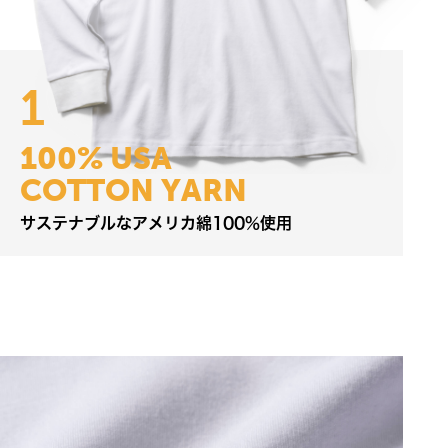
1
1
0
0
%
U
S
A
C
O
T
T
O
N
Y
A
R
N
サ
ス
テ
ナ
ブ
ル
な
ア
メ
リ
カ
綿
1
0
0
%
使
用