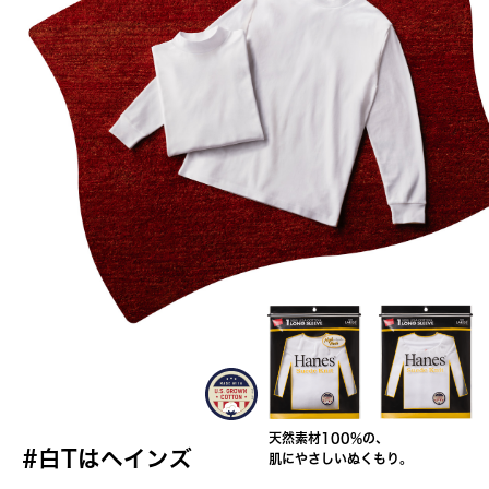
天
然
素
材
1
0
0
%
の
、
#
白
T
は
ヘ
イ
ン
ズ
肌
に
や
さ
し
い
ぬ
く
も
り
。