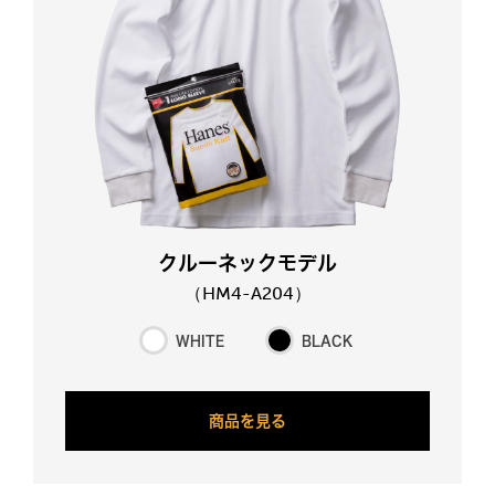
ク
ル
ー
ネ
ッ
ク
モ
デ
ル
（
H
M
4
-
A
2
0
4
）
WHITE
BLACK
商
品
を
見
る