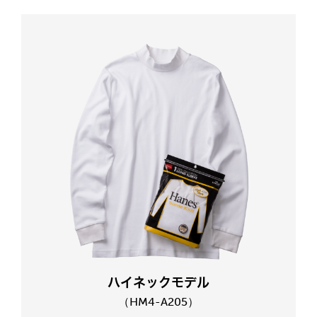
ハ
イ
ネ
ッ
ク
モ
デ
ル
（
H
M
4
-
A
2
0
5
）