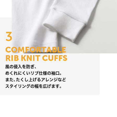
3
C
O
M
F
O
R
T
A
B
L
E
R
I
B
K
N
I
T
C
U
F
F
S
風
の
侵
入
を
防
ぎ
、
め
く
れ
に
く
い
リ
ブ
仕
様
の
袖
口
。
ま
た
、
た
く
し
上
げ
る
ア
レ
ン
ジ
な
ど
ス
タ
イ
リ
ン
グ
の
幅
を
広
げ
ま
す
。