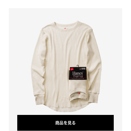
商
品
を
見
る