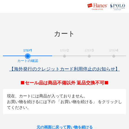
カート
1
2
3
4
STEP
STEP
STEP
STEP
カートの確認
【海外発行のクレジットカード利用停止のお知らせ】
■セール品は商品不備以外 返品交換不可■
現在、カートには商品が入っておりません。
お買い物を続けるには下の 「お買い物を続ける」 をクリックし
てください。
元の画面に戻って買い物を続ける