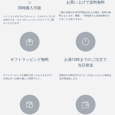
ン
お買い上げで送料無料
同時購入可能
ご購入金額が5,500円(税込)以上の場合、送料が無
料になります。離島・一部地域でも追加送料がか
ヘインズとポロラルフローレン、2つのストアに行
かることはありません。
き来ができ、ひとつのショッピングカートでご購
入いただけます。
ギフトラッピング無料
お昼12時までのご注文で
当日発送
ギフトラッピングを無料で承っておりますので、
営業日の12時(正午)までにご注文いただいた商品は
大切な方への贈り物にご利用下さい。
当日発送致します。