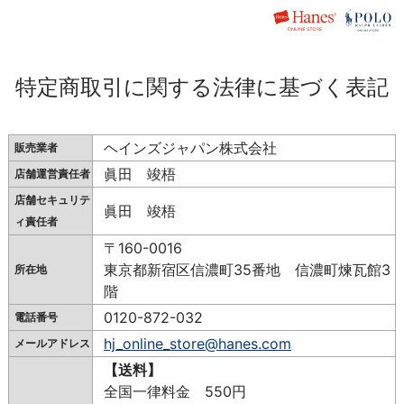
特定商取引に関する法律に基づく表記
ヘインズジャパン株式会社
販売業者
眞田 竣梧
店舗運営責任者
店舗セキュリテ
眞田 竣梧
ィ責任者
〒160-0016
東京都新宿区信濃町35番地 信濃町煉瓦館3
所在地
階
0120-872-032
電話番号
hj_online_store@hanes.com
メールアドレス
【送料】
全国一律料金 550円