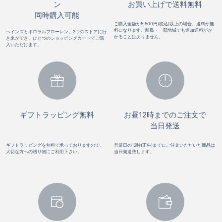
ン
お買い上げで送料無料
同時購入可能
ご購入金額が5,500円(税込)以上の場合、送料が無
料になります。離島・一部地域でも追加送料がか
ヘインズとポロラルフローレン、2つのストアに行
かることはありません。
き来ができ、ひとつのショッピングカートでご購
入いただけます。
ギフトラッピング無料
お昼12時までのご注文で
当日発送
ギフトラッピングを無料で承っておりますので、
営業日の12時(正午)までにご注文いただいた商品は
大切な方への贈り物にご利用下さい。
当日発送致します。