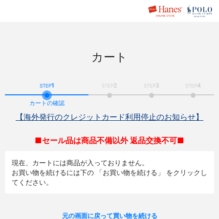
カート
1
2
3
4
STEP
STEP
STEP
STEP
カートの確認
【海外発行のクレジットカード利用停止のお知らせ】
■セール品は商品不備以外 返品交換不可■
現在、カートには商品が入っておりません。
お買い物を続けるには下の 「お買い物を続ける」 をクリックし
てください。
元の画面に戻って買い物を続ける