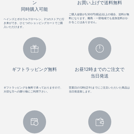
ン
お買い上げで送料無料
同時購入可能
ご購入金額が5,500円(税込)以上の場合、送料が無
料になります。離島・一部地域でも追加送料がか
ヘインズとポロラルフローレン、2つのストアに行
かることはありません。
き来ができ、ひとつのショッピングカートでご購
入いただけます。
ギフトラッピング無料
お昼12時までのご注文で
当日発送
ギフトラッピングを無料で承っておりますので、
営業日の12時(正午)までにご注文いただいた商品は
大切な方への贈り物にご利用下さい。
当日発送致します。