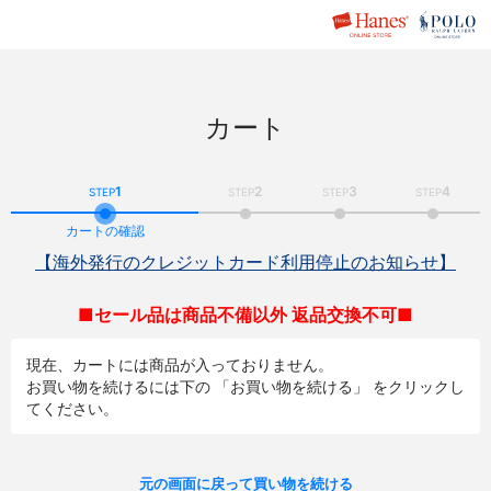
カート
1
2
3
4
STEP
STEP
STEP
STEP
カートの確認
【海外発行のクレジットカード利用停止のお知らせ】
■セール品は商品不備以外 返品交換不可■
現在、カートには商品が入っておりません。
お買い物を続けるには下の 「お買い物を続ける」 をクリックし
てください。
元の画面に戻って買い物を続ける