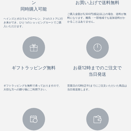
ン
お買い上げで送料無料
同時購入可能
ご購入金額が5,500円(税込)以上の場合、送料が無
料になります。離島・一部地域でも追加送料がか
ヘインズとポロラルフローレン、2つのストアに行
かることはありません。
き来ができ、ひとつのショッピングカートでご購
入いただけます。
ギフトラッピング無料
お昼12時までのご注文で
当日発送
ギフトラッピングを無料で承っておりますので、
営業日の12時(正午)までにご注文いただいた商品は
大切な方への贈り物にご利用下さい。
当日発送致します。