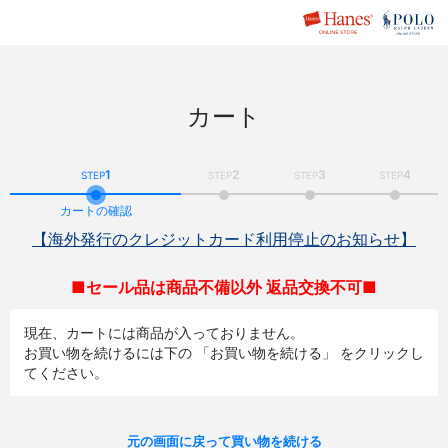
カート
1
2
3
4
STEP
STEP
STEP
STEP
カートの確認
【海外発行のクレジットカード利用停止のお知らせ】
■セール品は商品不備以外 返品交換不可■
現在、カートには商品が入っておりません。
お買い物を続けるには下の 「お買い物を続ける」 をクリックし
てください。
元の画面に戻って買い物を続ける