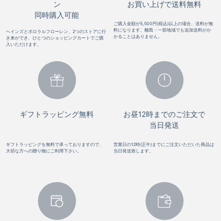
ン
お買い上げで送料無料
同時購入可能
ご購入金額が5,500円(税込)以上の場合、送料が無
料になります。離島・一部地域でも追加送料がか
ヘインズとポロラルフローレン、2つのストアに行
かることはありません。
き来ができ、ひとつのショッピングカートでご購
入いただけます。
ギフトラッピング無料
お昼12時までのご注文で
当日発送
ギフトラッピングを無料で承っておりますので、
営業日の12時(正午)までにご注文いただいた商品は
大切な方への贈り物にご利用下さい。
当日発送致します。