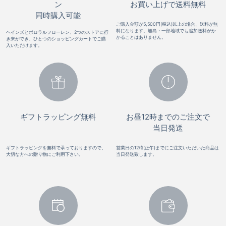
ン
お買い上げで送料無料
同時購入可能
ご購入金額が5,500円(税込)以上の場合、送料が無
料になります。離島・一部地域でも追加送料がか
ヘインズとポロラルフローレン、2つのストアに行
かることはありません。
き来ができ、ひとつのショッピングカートでご購
入いただけます。
ギフトラッピング無料
お昼12時までのご注文で
当日発送
ギフトラッピングを無料で承っておりますので、
営業日の12時(正午)までにご注文いただいた商品は
大切な方への贈り物にご利用下さい。
当日発送致します。