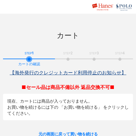
カート
1
2
3
4
STEP
STEP
STEP
STEP
カートの確認
【海外発行のクレジットカード利用停止のお知らせ】
■セール品は商品不備以外 返品交換不可■
現在、カートには商品が入っておりません。
お買い物を続けるには下の 「お買い物を続ける」 をクリックし
てください。
元の画面に戻って買い物を続ける