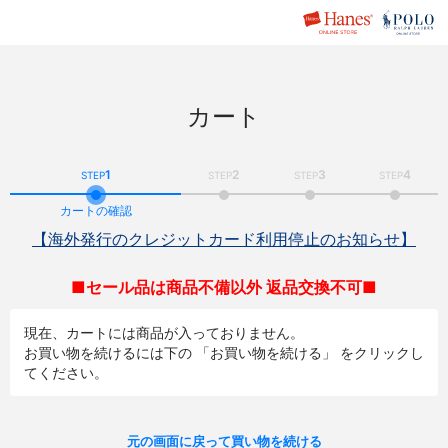
カート
1
2
3
4
STEP
STEP
STEP
STEP
カートの確認
【海外発行のクレジットカード利用停止のお知らせ】
■セール品は商品不備以外 返品交換不可■
現在、カートには商品が入っておりません。
お買い物を続けるには下の 「お買い物を続ける」 をクリックし
てください。
元の画面に戻って買い物を続ける