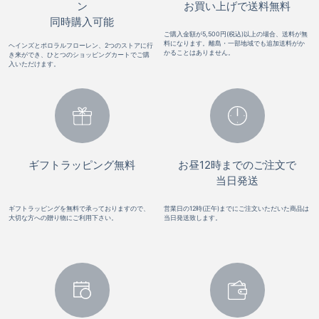
ン
お買い上げで送料無料
同時購入可能
ご購入金額が5,500円(税込)以上の場合、送料が無
料になります。離島・一部地域でも追加送料がか
ヘインズとポロラルフローレン、2つのストアに行
かることはありません。
き来ができ、ひとつのショッピングカートでご購
入いただけます。
ギフトラッピング無料
お昼12時までのご注文で
当日発送
ギフトラッピングを無料で承っておりますので、
営業日の12時(正午)までにご注文いただいた商品は
大切な方への贈り物にご利用下さい。
当日発送致します。