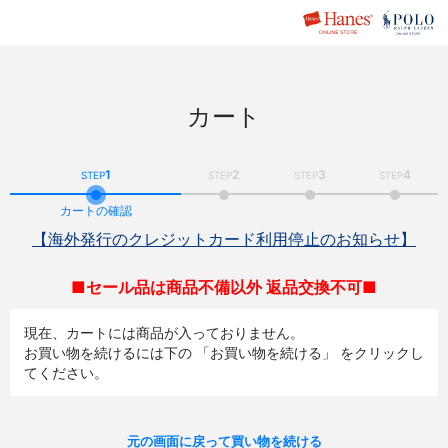
カート
1
2
3
4
STEP
STEP
STEP
STEP
カートの確認
【海外発行のクレジットカード利用停止のお知らせ】
■セール品は商品不備以外 返品交換不可■
現在、カートには商品が入っておりません。
お買い物を続けるには下の 「お買い物を続ける」 をクリックし
てください。
元の画面に戻って買い物を続ける