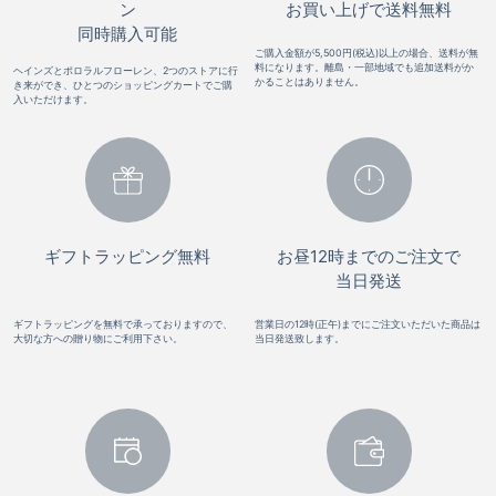
ン
お買い上げで送料無料
同時購入可能
ご購入金額が5,500円(税込)以上の場合、送料が無
料になります。離島・一部地域でも追加送料がか
ヘインズとポロラルフローレン、2つのストアに行
かることはありません。
き来ができ、ひとつのショッピングカートでご購
入いただけます。
ギフトラッピング無料
お昼12時までのご注文で
当日発送
ギフトラッピングを無料で承っておりますので、
営業日の12時(正午)までにご注文いただいた商品は
大切な方への贈り物にご利用下さい。
当日発送致します。