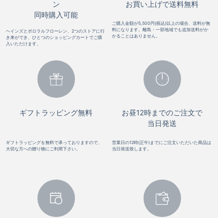
ン
お買い上げで送料無料
同時購入可能
ご購入金額が5,500円(税込)以上の場合、送料が無
料になります。離島・一部地域でも追加送料がか
ヘインズとポロラルフローレン、2つのストアに行
かることはありません。
き来ができ、ひとつのショッピングカートでご購
入いただけます。
ギフトラッピング無料
お昼12時までのご注文で
当日発送
ギフトラッピングを無料で承っておりますので、
営業日の12時(正午)までにご注文いただいた商品は
大切な方への贈り物にご利用下さい。
当日発送致します。