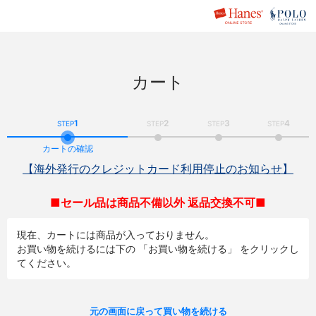
カート
1
2
3
4
STEP
STEP
STEP
STEP
カートの確認
【海外発行のクレジットカード利用停止のお知らせ】
■セール品は商品不備以外 返品交換不可■
現在、カートには商品が入っておりません。
お買い物を続けるには下の 「お買い物を続ける」 をクリックし
てください。
元の画面に戻って買い物を続ける