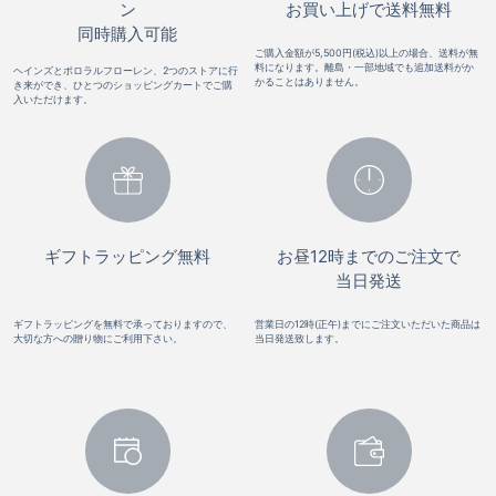
ン
お買い上げで送料無料
同時購入可能
ご購入金額が5,500円(税込)以上の場合、送料が無
料になります。離島・一部地域でも追加送料がか
ヘインズとポロラルフローレン、2つのストアに行
かることはありません。
き来ができ、ひとつのショッピングカートでご購
入いただけます。
ギフトラッピング無料
お昼12時までのご注文で
当日発送
ギフトラッピングを無料で承っておりますので、
営業日の12時(正午)までにご注文いただいた商品は
大切な方への贈り物にご利用下さい。
当日発送致します。