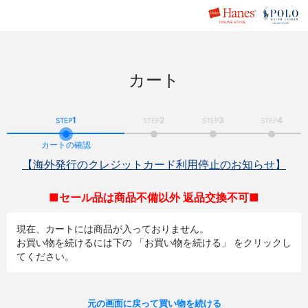
カート
1
2
3
4
STEP
STEP
STEP
STEP
カートの確認
【海外発行のクレジットカード利用停止のお知らせ】
■セール品は商品不備以外 返品交換不可■
現在、カートには商品が入っておりません。
お買い物を続けるには下の 「お買い物を続ける」 をクリックし
てください。
元の画面に戻って買い物を続ける