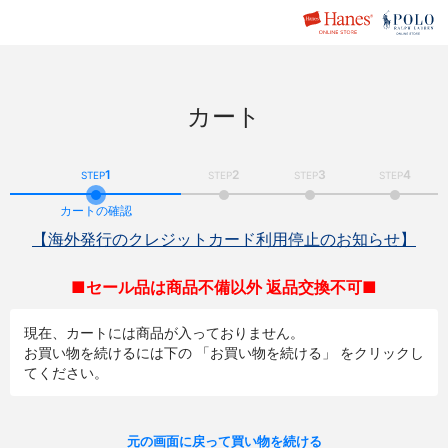
カート
1
2
3
4
STEP
STEP
STEP
STEP
カートの確認
【海外発行のクレジットカード利用停止のお知らせ】
■セール品は商品不備以外 返品交換不可■
現在、カートには商品が入っておりません。
お買い物を続けるには下の 「お買い物を続ける」 をクリックし
てください。
元の画面に戻って買い物を続ける