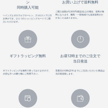
ン
お買い上げで送料無料
同時購入可能
ご購入金額が5,500円(税込)以上の場合、送料が無
料になります。離島・一部地域でも追加送料がか
ヘインズとポロラルフローレン、2つのストアに行
かることはありません。
き来ができ、ひとつのショッピングカートでご購
入いただけます。
ギフトラッピング無料
お昼12時までのご注文で
当日発送
ギフトラッピングを無料で承っておりますので、
営業日の12時(正午)までにご注文いただいた商品は
大切な方への贈り物にご利用下さい。
当日発送致します。