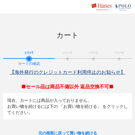
カート
1
2
3
4
STEP
STEP
STEP
STEP
カートの確認
【海外発行のクレジットカード利用停止のお知らせ】
■セール品は商品不備以外 返品交換不可■
現在、カートには商品が入っておりません。
お買い物を続けるには下の 「お買い物を続ける」 をクリックし
てください。
元の画面に戻って買い物を続ける