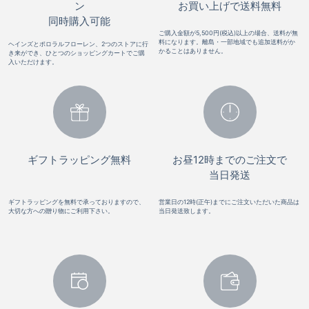
ン
お買い上げで送料無料
同時購入可能
ご購入金額が5,500円(税込)以上の場合、送料が無
料になります。離島・一部地域でも追加送料がか
ヘインズとポロラルフローレン、2つのストアに行
かることはありません。
き来ができ、ひとつのショッピングカートでご購
入いただけます。
ギフトラッピング無料
お昼12時までのご注文で
当日発送
ギフトラッピングを無料で承っておりますので、
営業日の12時(正午)までにご注文いただいた商品は
大切な方への贈り物にご利用下さい。
当日発送致します。