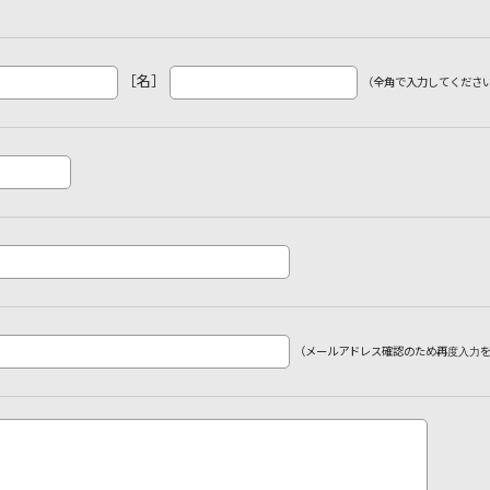
）
［名］
（全角で入力してくださ
（メールアドレス確認のため再度入力を