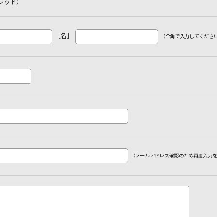
レッド）
［名］
（全角で入力してくださ
（メールアドレス確認のため再度入力を