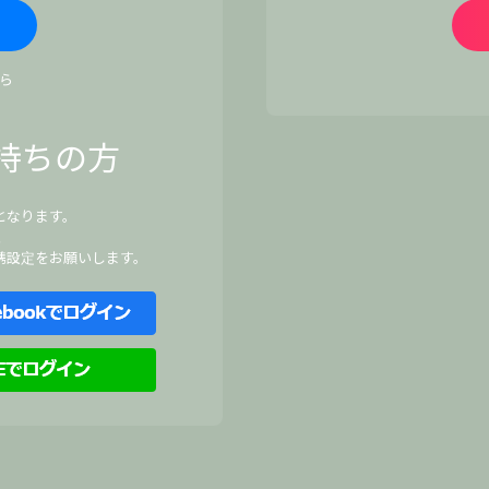
ら
持ちの方
となります。
、
携設定をお願いします。