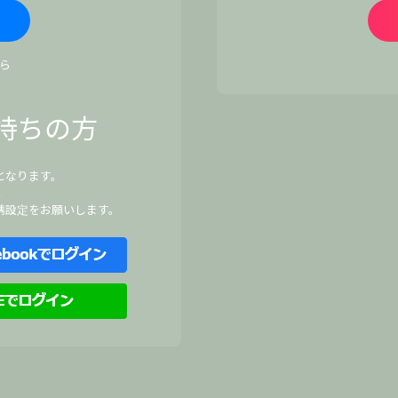
ら
持ちの方
となります。
、
携設定をお願いします。