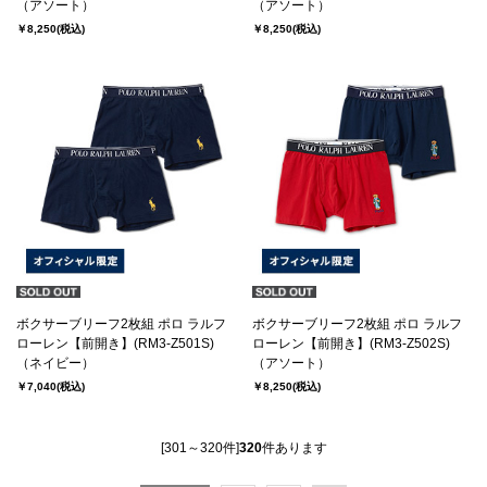
(RM3-Z503S)
（アソート）
(RM3-Z504S)
（アソート）
￥8,250
(税込)
￥8,250
(税込)
ボクサーブリーフ2枚組 ポロ ラルフ
ボクサーブリーフ2枚組 ポロ ラルフ
ローレン【前開き】(RM3-Z501S)
ローレン【前開き】(RM3-Z502S)
（ネイビー）
（アソート）
￥7,040
(税込)
￥8,250
(税込)
[301～320件]
320
件あります