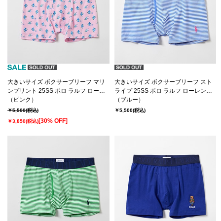
大きいサイズ ボクサーブリーフ マリ
大きいサイズ ボクサーブリーフ スト
ンプリント 25SS ポロ ラルフ ローレ
ライプ 25SS ポロ ラルフ ローレン
ン【前開き】(RM3-B102K）
（ピンク）
【前開き】(RM3-B103K）
（ブルー）
￥5,500
(税込)
￥5,500
(税込)
[30% OFF]
￥3,850
(税込)