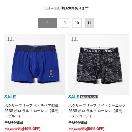
[301～320件]
320
件あります
9
10
11
ボクサーブリーフ タヒチベア刺繍
ボクサーブリーフ ナイトシーニック
25SS ポロ ラルフ ローレン【前開
25SS ポロ ラルフ ローレン【前開
き】(RM3-B104）
（ブルー）
き】(RM3-B107）
（チャコール）
￥5,830
(税込)
￥4,950
(税込)
[40% OFF]
[50% OFF]
￥3,498
(税込)
￥2,475
(税込)