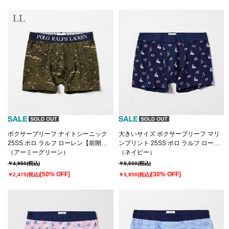
ボクサーブリーフ ナイトシーニック
大きいサイズ ボクサーブリーフ マリ
25SS ポロ ラルフ ローレン【前開
ンプリント 25SS ポロ ラルフ ローレ
き】(RM3-B107）
（アーミーグリーン）
ン【前開き】(RM3-B102K）
（ネイビー）
￥4,950
(税込)
￥5,500
(税込)
[50% OFF]
[30% OFF]
￥2,475
(税込)
￥3,850
(税込)