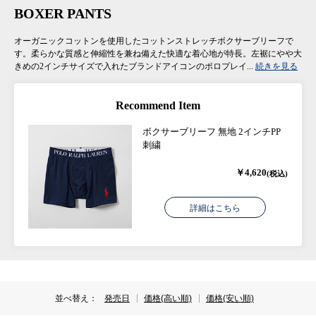
BOXER PANTS
オーガニックコットンを使用したコットンストレッチボクサーブリーフで
す。柔らかな質感と伸縮性を兼ね備えた快適な着心地が特長。左裾にやや大
きめの2インチサイズで入れたブランドアイコンのポロプレイ...
続きを見る
Recommend Item
ボクサーブリーフ 無地 2インチPP
刺繍
￥4,620
(税込)
詳細はこちら
並べ替え：
発売日
価格(高い順)
価格(安い順)