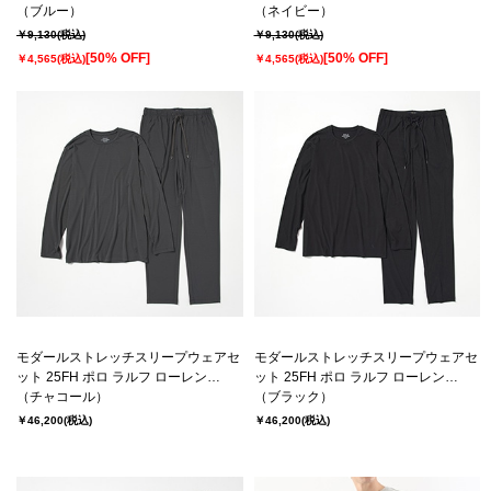
D208）
（ブルー）
D208）
（ネイビー）
￥9,130
(税込)
￥9,130
(税込)
[50% OFF]
[50% OFF]
￥4,565
(税込)
￥4,565
(税込)
モダールストレッチスリープウェアセ
モダールストレッチスリープウェアセ
ット 25FH ポロ ラルフ ローレン
ット 25FH ポロ ラルフ ローレン
LUXURY COLLECTION (RM8-
（チャコール）
LUXURY COLLECTION (RM8-
（ブラック）
C601）
C601）
￥46,200
(税込)
￥46,200
(税込)