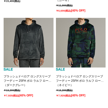
レン(RM8-C006）
（カーキ）
￥15,400
(税込)
￥11,000
(税込)
[40% OFF]
￥6,600
(税込)
ブラッシュドベロア ロングスリーブ
ブラッシュドベロア ロングスリーブ
フーディー 25FH ポロ ラルフ ローレ
フーディー 25FH ポロ ラルフ ローレ
ン(RM8-C007）
（ダークグレー）
ン(RM8-C007）
（ネイビー）
￥13,200
(税込)
￥13,200
(税込)
[40% OFF]
[40% OFF]
￥7,920
(税込)
￥7,920
(税込)