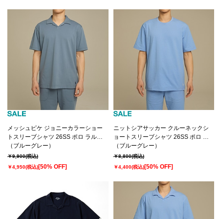
メッシュピケ ジョニーカラーショー
ニットシアサッカー クルーネックシ
トスリーブシャツ 26SS ポロ ラルフ
ョートスリーブシャツ 26SS ポロ ラ
ローレン(RM8-D203）
（ブルーグレー）
ルフ ローレン(RM8-D204）
（ブルーグレー）
￥9,900
(税込)
￥8,800
(税込)
[50% OFF]
[50% OFF]
￥4,950
(税込)
￥4,400
(税込)