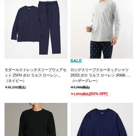
モダールストレッチスリープウェアセ
ロングスリーブクルーネックシャツ
ット 25FH ポロ ラルフ ローレン
26SS ポロ ラルフ ローレン (RM8-
LUXURY COLLECTION (RM8-
（ネイビー）
A001）
（ヘザーグレー）
C601）
￥46,200
(税込)
￥7,700
(税込)
[50% OFF]
￥3,850
(税込)