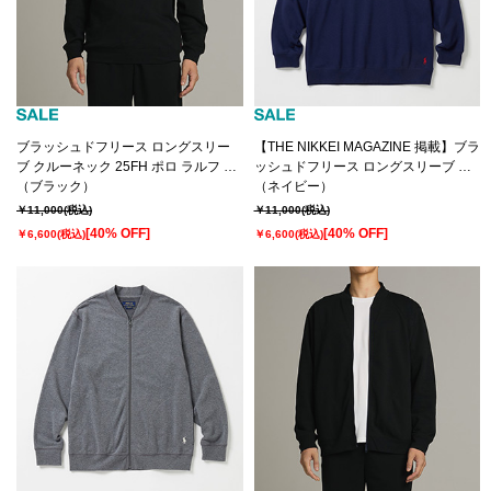
ブラッシュドフリース ロングスリー
【THE NIKKEI MAGAZINE 掲載】ブラ
ブ クルーネック 25FH ポロ ラルフ ロ
ッシュドフリース ロングスリーブ ク
ーレン (RM8-A006）
（ブラック）
ルーネック 25FH ポロ ラルフ ローレ
（ネイビー）
ン (RM8-A006）
￥11,000
(税込)
￥11,000
(税込)
[40% OFF]
[40% OFF]
￥6,600
(税込)
￥6,600
(税込)