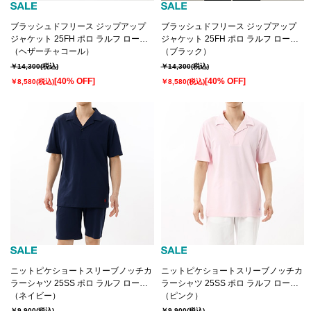
ブラッシュドフリース ジップアップ
ブラッシュドフリース ジップアップ
ジャケット 25FH ポロ ラルフ ローレ
ジャケット 25FH ポロ ラルフ ローレ
ン (RM8-A007）
（ヘザーチャコール）
ン (RM8-A007）
（ブラック）
￥14,300
(税込)
￥14,300
(税込)
[40% OFF]
[40% OFF]
￥8,580
(税込)
￥8,580
(税込)
ニットピケショートスリーブノッチカ
ニットピケショートスリーブノッチカ
ラーシャツ 25SS ポロ ラルフ ローレ
ラーシャツ 25SS ポロ ラルフ ローレ
ン (RM8-B203）
（ネイビー）
ン (RM8-B203）
（ピンク）
￥9,900
(税込)
￥9,900
(税込)