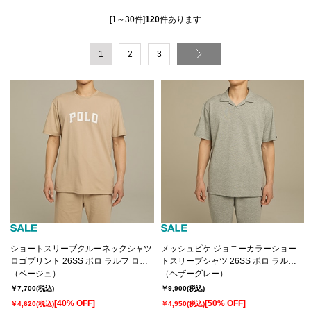
[1～30件]
120
件あります
1
2
3
ショートスリーブクルーネックシャツ
メッシュピケ ジョニーカラーショー
ロゴプリント 26SS ポロ ラルフ ロー
トスリーブシャツ 26SS ポロ ラルフ
レン(RM8-D201）
（ベージュ）
ローレン(RM8-D203）
（ヘザーグレー）
￥7,700
(税込)
￥9,900
(税込)
[40% OFF]
[50% OFF]
￥4,620
(税込)
￥4,950
(税込)