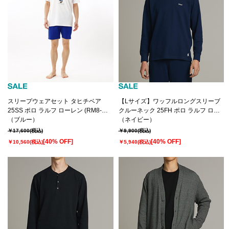
スリープウェアセット タヒチベア
【Lサイズ】ワッフルロングスリーブ
25SS ポロ ラルフ ローレン (RM8-
クルーネック 25FH ポロ ラルフ ロー
B502）
（ブルー）
レン(RM8-C001）
（ネイビー）
￥17,600
(税込)
￥9,900
(税込)
[40% OFF]
[40% OFF]
￥10,560
(税込)
￥5,940
(税込)