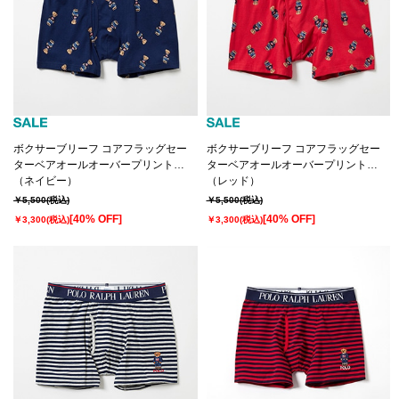
ボクサーブリーフ コアフラッグセー
ボクサーブリーフ コアフラッグセー
ターベアオールオーバープリント
ターベアオールオーバープリント
25FH ポロ ラルフ ローレン【前開
（ネイビー）
25FH ポロ ラルフ ローレン【前開
（レッド）
き】(RM3-B114）
き】(RM3-B114）
￥5,500
(税込)
￥5,500
(税込)
[40% OFF]
[40% OFF]
￥3,300
(税込)
￥3,300
(税込)