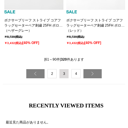
ボクサーブリーフ ストライプ コアフ
ボクサーブリーフ ストライプ コアフ
ラッグセーターベア刺繍 25FH ポロ
ラッグセーターベア刺繍 25FH ポロ
ラルフ ローレン【前開き】(RM3-
（ヘザーグレー）
ラルフ ローレン【前開き】(RM3-
（レッド）
B115）
B115）
￥5,720
(税込)
￥5,720
(税込)
[40% OFF]
[40% OFF]
￥3,432
(税込)
￥3,432
(税込)
[61～90件]
320
件あります
2
3
4
RECENTLY VIEWED ITEMS
最近見た商品がありません。