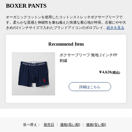
BOXER PANTS
オーガニックコットンを使用したコットンストレッチボクサーブリーフで
す。柔らかな質感と伸縮性を兼ね備えた快適な着心地が特長。左裾にやや大
きめの2インチサイズで入れたブランドアイコンのポロプレイ...
続きを見る
Recommend Item
ボクサーブリーフ 無地 2インチPP
刺繍
￥4,620
(税込)
詳細はこちら
並べ替え：
発売日
価格(高い順)
価格(安い順)