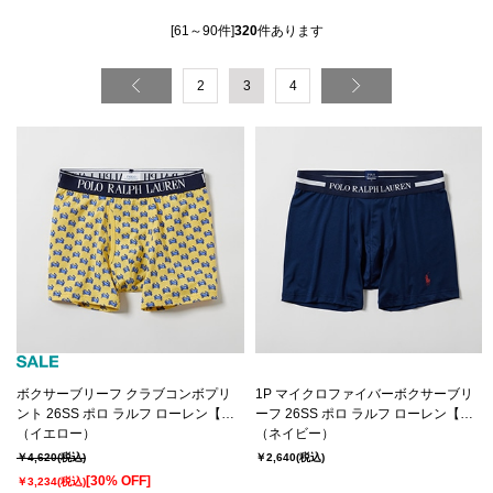
[61～90件]
320
件あります
2
3
4
ボクサーブリーフ クラブコンボプリ
1P マイクロファイバーボクサーブリ
ント 26SS ポロ ラルフ ローレン【前
ーフ 26SS ポロ ラルフ ローレン【前
開き】(RM3-D109）
（イエロー）
閉じ】(RM3-D201）
（ネイビー）
￥4,620
(税込)
￥2,640
(税込)
[30% OFF]
￥3,234
(税込)