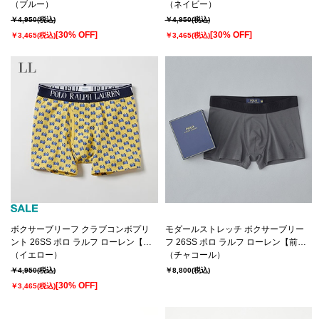
き】(RM3-D108）
（ブルー）
き】(RM3-D108）
（ネイビー）
￥4,950
(税込)
￥4,950
(税込)
[30% OFF]
[30% OFF]
￥3,465
(税込)
￥3,465
(税込)
ボクサーブリーフ クラブコンボプリ
モダールストレッチ ボクサーブリー
ント 26SS ポロ ラルフ ローレン【前
フ 26SS ポロ ラルフ ローレン【前閉
開き】(RM3-D109）
（イエロー）
じ】 LUXURY COLLECTION (RM3-
（チャコール）
C601）
￥4,950
(税込)
￥8,800
(税込)
[30% OFF]
￥3,465
(税込)