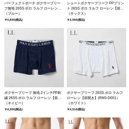
パーフェクトポーチ ボクサーブリー
ショートボクサーブリーフ PPプリン
フ無地 26SS ポロ ラルフ ローレン
ト 26SS ポロ ラルフ ローレン【前閉
【前開き】(RM3-A104）
（ブルー）
じ】(RM3-B101S）
（サックス）
￥5,830
(税込)
￥4,950
(税込)
ボクサーブリーフ 無地 2インチPP刺
ボクサーブリーフ 26SS ポロ ラルフ
繍 26SS ポロ ラルフ ローレン【前開
ローレン【前開き】(RM3-D001）
き】(RM3-B106）
（ネイビー）
（ホワイト）
￥4,950
(税込)
￥4,510
(税込)