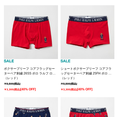
ボクサーブリーフ コアフラッグセー
ショートボクサーブリーフ コアフラ
ターベア刺繍 26SS ポロ ラルフ ロー
ッグセーターベア刺繍 25FH ポロ ラ
レン【前開き】(RM3-B113）
（レッド）
ルフ ローレン【前閉じ】(RM3-
（レッド）
B113S）
￥5,500
(税込)
￥5,500
(税込)
[40% OFF]
[40% OFF]
￥3,300
(税込)
￥3,300
(税込)