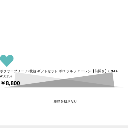
ボクサーブリーフ2枚組 ギフトセット ポロ ラルフ ローレン【前開き】(RM3-
A501S)
￥8,800
履歴を残さない