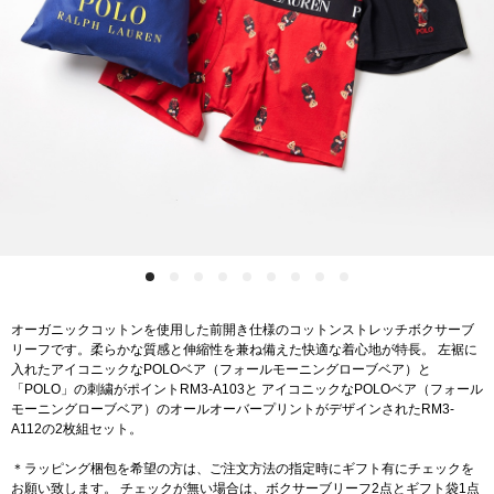
オーガニックコットンを使用した前開き仕様のコットンストレッチボクサーブ
リーフです。柔らかな質感と伸縮性を兼ね備えた快適な着心地が特長。 左裾に
入れたアイコニックなPOLOベア（フォールモーニングローブベア）と
「POLO」の刺繍がポイントRM3-A103と アイコニックなPOLOベア（フォール
モーニングローブベア）のオールオーバープリントがデザインされたRM3-
A112の2枚組セット。
＊ラッピング梱包を希望の方は、ご注文方法の指定時にギフト有にチェックを
お願い致します。 チェックが無い場合は、ボクサーブリーフ2点とギフト袋1点