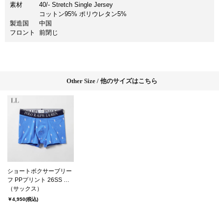
素材
40/- Stretch Single Jersey
コットン95% ポリウレタン5%
製造国
中国
フロント
前閉じ
Other Size / 他のサイズはこちら
ショートボクサーブリー
フ PPプリント 26SS ポ
ロ ラルフ ローレン【前
（サックス）
閉じ】(RM3-B101S）
￥4,950
(税込)