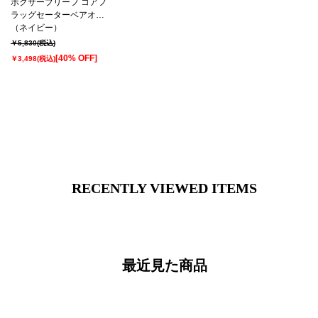
ボクサーブリーフ コアフ
ラッグセーターベアオー
ルオーバープリント
（ネイビー）
25FH ポロ ラルフ ローレ
￥5,830
(税込)
ン【前開き】(RM3-
[40% OFF]
￥3,498
(税込)
B114）
RECENTLY VIEWED ITEMS
最近見た商品