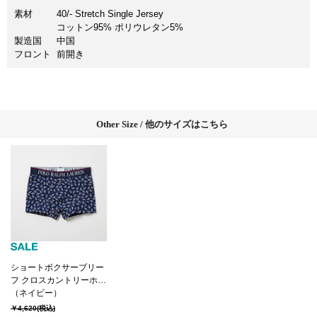
素材
40/- Stretch Single Jersey
コットン95% ポリウレタン5%
製造国
中国
フロント
前開き
Other Size / 他のサイズはこちら
ショートボクサーブリー
フ クロスカントリーホー
スシュー 25FH ポロ ラル
（ネイビー）
フ ローレン【前閉じ】
￥4,620
(税込)