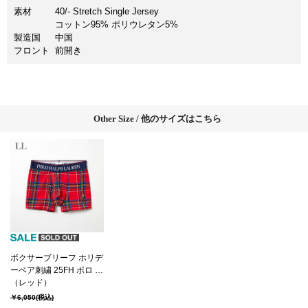
素材
40/- Stretch Single Jersey
コットン95% ポリウレタン5%
製造国
中国
フロント
前開き
Other Size / 他のサイズはこちら
ボクサーブリーフ ホリデ
ーベア刺繍 25FH ポロ ラ
ルフ ローレン【前開き】
（レッド）
(RM3-C108）
￥6,050
(税込)