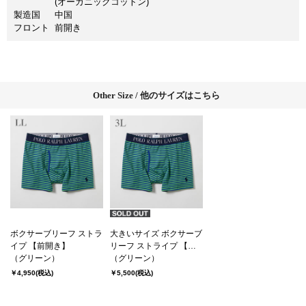
(オーガニックコットン)
製造国
中国
フロント
前開き
Other Size / 他のサイズはこちら
ボクサーブリーフ ストラ
大きいサイズ ボクサーブ
イプ 【前開き】
リーフ ストライプ 【前
（グリーン）
開き】
（グリーン）
￥4,950
(税込)
￥5,500
(税込)