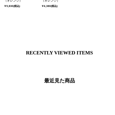
（オレンジ）
ア【前開き】
（オレンジ）
￥5,830
(税込)
￥6,380
(税込)
RECENTLY VIEWED ITEMS
最近見た商品