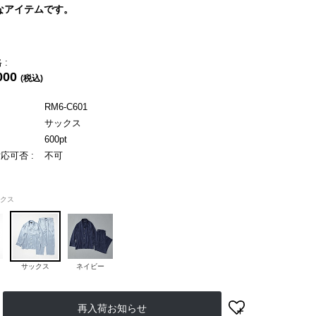
なアイテムです。
 :
000
(税込)
RM6-C601
サックス
600pt
応可否 :
不可
クス
サックス
ネイビー
再入荷お知らせ