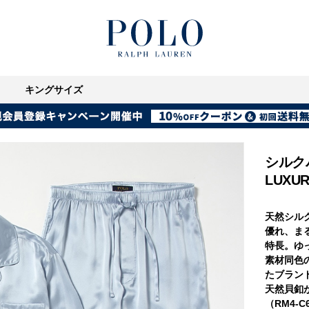
キングサイズ
シルクパ
LUXUR
天然シル
優れ、ま
特長。ゆ
素材同色
たブラン
天然貝釦
（RM4-