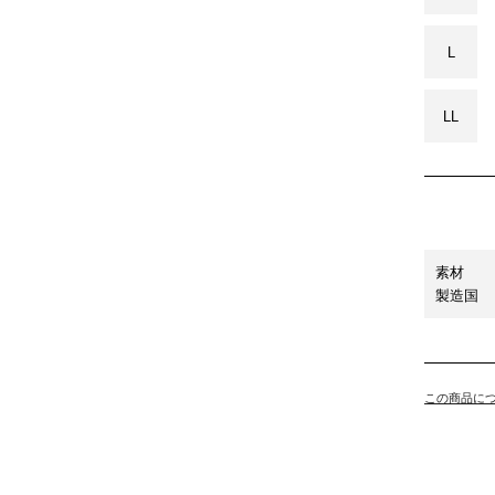
L
LL
素材
製造国
この商品に