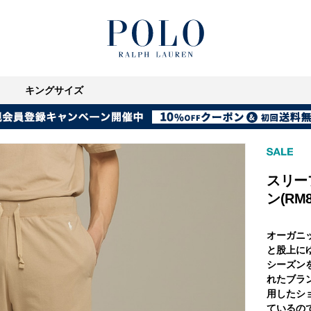
キングサイズ
スリー
ン(RM8
オーガニ
と股上に
シーズン
れたブラ
用したショ
ているの