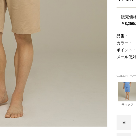
販売価格
￥8,250
品番 :
カラー :
ポイント :
メール便対
COLOR:
ベー
サックス
M