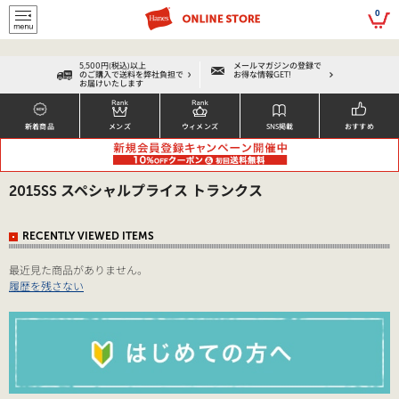
script>
0
5,500円(税込)以上
メールマガジンの登録で
のご購入で送料を弊社負担で
お得な情報GET!
お届けいたします
新着商品
メンズ
ウィメンズ
SNS掲載
おすすめ
2015SS スペシャルプライス トランクス
RECENTLY VIEWED ITEMS
最近見た商品がありません。
履歴を残さない