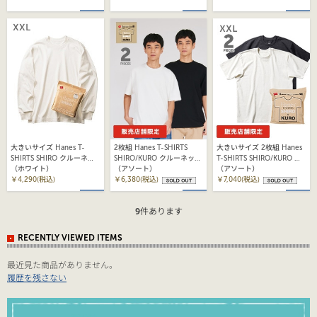
大きいサイズ Hanes T-
2枚組 Hanes T-SHIRTS
大きいサイズ 2枚組 Hanes
SHIRTS SHIRO クルーネッ
SHIRO/KURO クルーネック
T-SHIRTS SHIRO/KURO ク
クロングスリーブTシャツ
（ホワイト）
Tシャツ 26SS ヘインズ
（アソート）
ルーネックTシャツ 26SS ヘ
（アソート）
￥4,290(税込)
(HM1-D703)
￥6,380(税込)
インズ(HM1-D703)
￥7,040(税込)
9
件あります
RECENTLY VIEWED ITEMS
最近見た商品がありません。
履歴を残さない