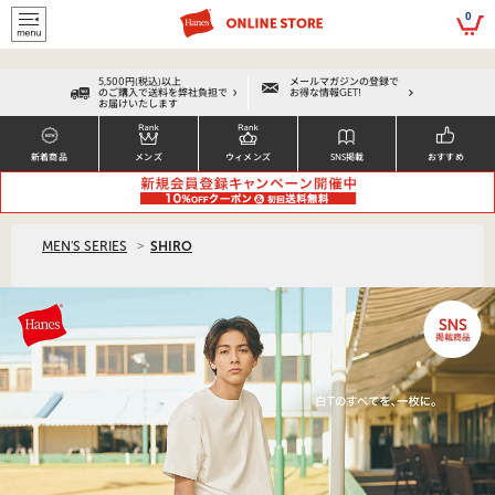
script>
0
5,500円(税込)以上
メールマガジンの登録で
のご購入で送料を弊社負担で
お得な情報GET!
お届けいたします
新着商品
メンズ
ウィメンズ
SNS掲載
おすすめ
>
MEN'S SERIES
SHIRO