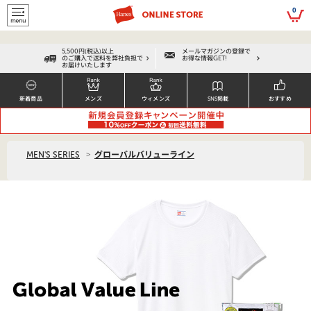
script>
0
5,500円(税込)以上
メールマガジンの登録で
のご購入で送料を弊社負担で
お得な情報GET!
お届けいたします
新着商品
メンズ
ウィメンズ
SNS掲載
おすすめ
>
MEN'S SERIES
グローバルバリューライン