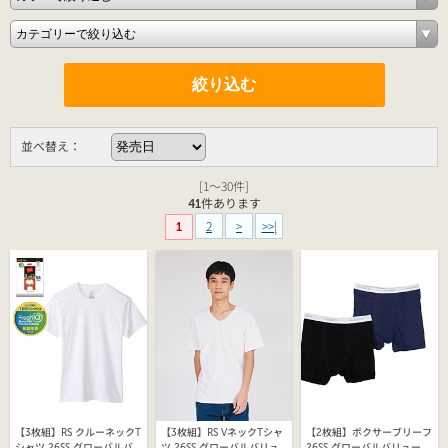
並べ替え：
[1～30件]
41
件あります
2
>
>>|
1
【3枚組】RS クルーネックT
【3枚組】RS VネックTシャ
【2枚組】ボクサーブリーフ