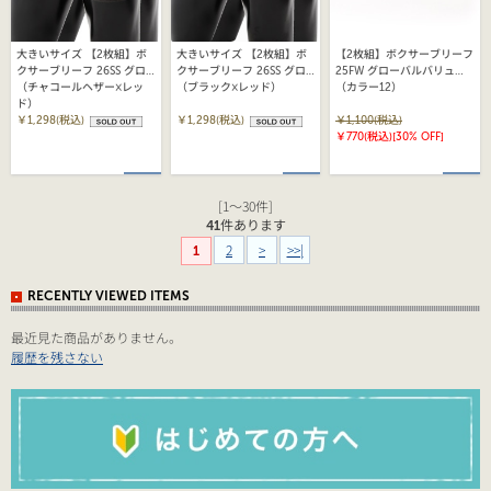
大きいサイズ 【2枚組】ボ
大きいサイズ 【2枚組】ボ
【2枚組】ボクサーブリーフ
クサーブリーフ 26SS グロ
クサーブリーフ 26SS グロ
25FW グローバルバリュー
ーバルバリューライン ヘイ
（チャコールヘザー×レッ
ーバルバリューライン ヘイ
（ブラック×レッド）
ライン ヘインズ
（カラー12）
ンズ(HM6EG701K)
ド）
ンズ(HM6EG701K)
(HM6EG701)
￥1,298(税込)
￥1,298(税込)
￥1,100(税込)
￥770(税込)
[30% OFF]
[1～30件]
41
件あります
2
>
>>|
1
RECENTLY VIEWED ITEMS
最近見た商品がありません。
履歴を残さない