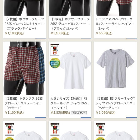
【2枚組】ボクサーブリーフ
【2枚組】ボクサーブリーフ
トランクス 26SS グローバ
26SS グローバルバリューラ
26SS グローバルバリューラ
ルバリューライン ヘインズ
イン ヘインズ(HM6EG701)
（ブラック×ネイビー）
イン ヘインズ(HM6EG701)
（ブラック×レッド）
(HM8ET201)
（レッド）
￥1,100(税込)
￥1,100(税込)
￥660(税込)
【2枚組】トランクス 26SS
大きいサイズ【3枚組】RS
【3枚組】RS クルーネックT
グローバルバリューライン
クルーネックTシャツ 26SS
シャツ 26SS グローバルバ
ヘインズ(HM8ET701)
（カラー１）
グローバルバリューライン
（ホワイト）
リューライン ヘインズ
（ヘザーグレー）
￥1,100(税込)
ヘインズ (HM1EY701)
￥2,530(税込)
(HM1EY701)
￥2,090(税込)