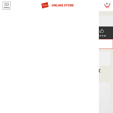
script>
0
5,500円(税込)以上
メールマガジンの登録で
のご購入で送料を弊社負担で
お得な情報GET!
お届けいたします
新着商品
メンズ
ウィメンズ
SNS掲載
おすすめ
>
>
ヘインズ
MEN'S
カジュアル
チノ ワイドフィット ノータックパンツ 26SS ヘインズ
(HLKD202)