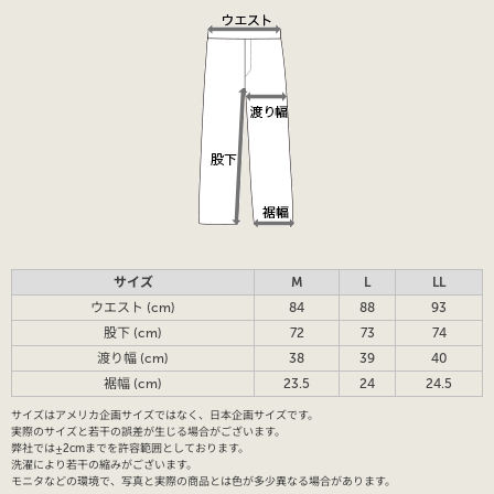
サイズ
M
L
LL
ウエスト (cm)
84
88
93
股下 (cm)
72
73
74
渡り幅 (cm)
38
39
40
裾幅 (cm)
23.5
24
24.5
サイズはアメリカ企画サイズではなく、日本企画サイズです。
実際のサイズと若干の誤差が生じる場合がございます。
弊社では±2cmまでを許容範囲としております。
洗濯により若干の縮みがございます。
モニタなどの環境で、写真と実際の商品とは色が多少異なる場合があります。