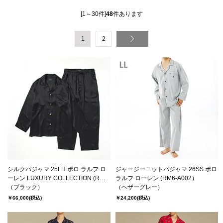
[1～30件]
48
件あります
1
2
シルクパジャマ 25FH ポロ ラルフ ロ
ジャージーニットパジャマ 26SS ポロ
ーレン LUXURY COLLECTION (RM6-
ラルフ ローレン (RM6-A002）
C601）
（ブラック）
（ヘザーグレー）
￥66,000
(税込)
￥24,200
(税込)