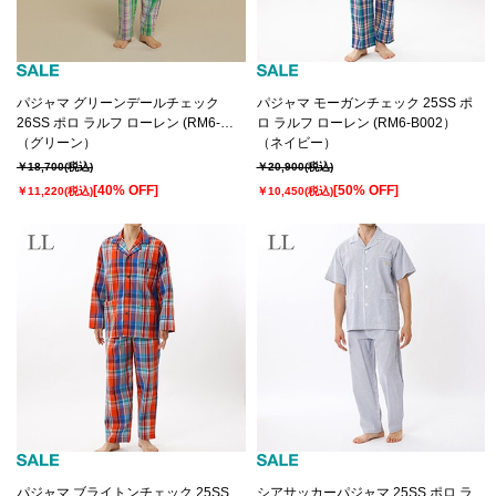
パジャマ グリーンデールチェック
パジャマ モーガンチェック 25SS ポ
26SS ポロ ラルフ ローレン (RM6-
ロ ラルフ ローレン (RM6-B002）
D002）
（グリーン）
（ネイビー）
￥18,700
(税込)
￥20,900
(税込)
[40% OFF]
[50% OFF]
￥11,220
(税込)
￥10,450
(税込)
パジャマ ブライトンチェック 25SS
シアサッカーパジャマ 25SS ポロ ラ