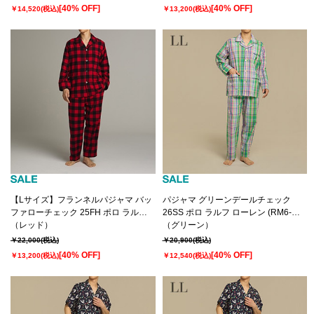
[40% OFF]
[40% OFF]
￥14,520
(税込)
￥13,200
(税込)
【Lサイズ】フランネルパジャマ バッ
パジャマ グリーンデールチェック
ファローチェック 25FH ポロ ラルフ
26SS ポロ ラルフ ローレン (RM6-
ローレン (RM6-C101）
（レッド）
D002）
（グリーン）
￥22,000
(税込)
￥20,900
(税込)
[40% OFF]
[40% OFF]
￥13,200
(税込)
￥12,540
(税込)