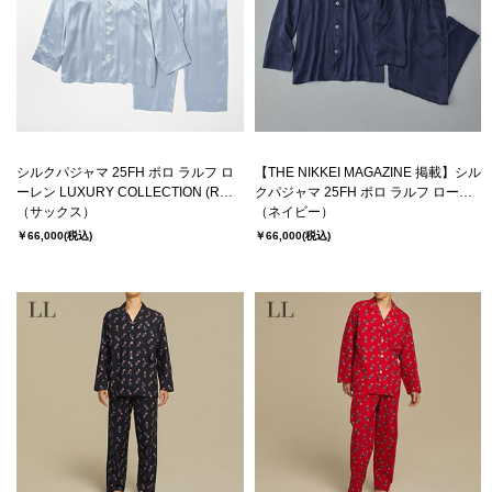
シルクパジャマ 25FH ポロ ラルフ ロ
【THE NIKKEI MAGAZINE 掲載】シル
ーレン LUXURY COLLECTION (RM6-
クパジャマ 25FH ポロ ラルフ ローレ
C601）
（サックス）
ン LUXURY COLLECTION (RM6-
（ネイビー）
C601）
￥66,000
(税込)
￥66,000
(税込)