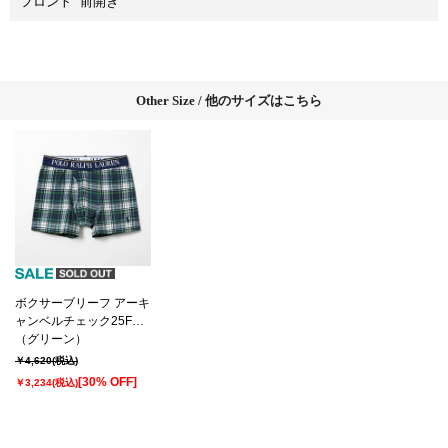
フロント
前開き
Other Size / 他のサイズはこちら
ボクサーブリーフ アーキ
ャンベルチェック25FH
ポロ ラルフ ローレン
（グリーン）
【前開き】(RM3-C101）
￥4,620
(税込)
[30% OFF]
￥3,234
(税込)