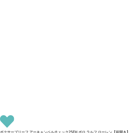
ボクサーブリーフ アーキャンベルチェック25FH ポロ ラルフ ローレン【前開き】