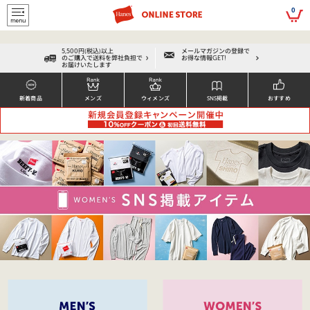
script>
0
5,500円(税込)以上
メールマガジンの登録で
のご購入で送料を弊社負担で
お得な情報GET!
お届けいたします
新着商品
メンズ
ウィメンズ
SNS掲載
おすすめ