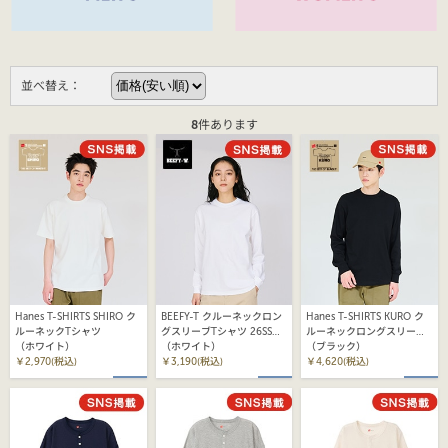
並べ替え：
8
件あります
Hanes T-SHIRTS SHIRO ク
BEEFY-T クルーネックロン
Hanes T-SHIRTS KURO ク
ルーネックTシャツ
グスリーブTシャツ 26SS
ルーネックロングスリーブT
（ホワイト）
BEEFY-T ヘインズ(HM4-
（ホワイト）
シャツ
（ブラック）
￥2,970(税込)
D001)
￥3,190(税込)
￥4,620(税込)