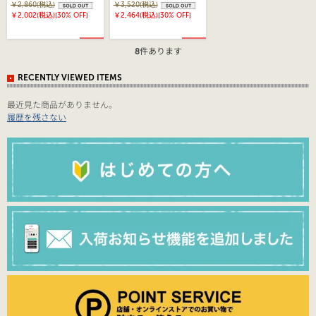
(HW4-C501)
￥2,860(税込)
￥3,520(税込)
￥2,002(税込)
[30% OFF]
￥2,464(税込)
[30% OFF]
8
件あります
RECENTLY VIEWED ITEMS
最近見た商品がありません。
履歴を残さない