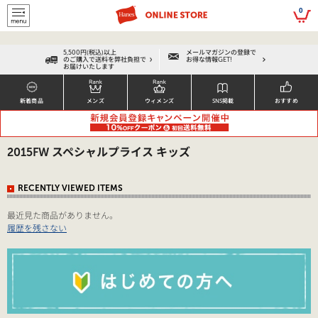
script>
0
5,500円(税込)以上
メールマガジンの登録で
のご購入で送料を弊社負担で
お得な情報GET!
お届けいたします
新着商品
メンズ
ウィメンズ
SNS掲載
おすすめ
2015FW スペシャルプライス キッズ
RECENTLY VIEWED ITEMS
最近見た商品がありません。
履歴を残さない