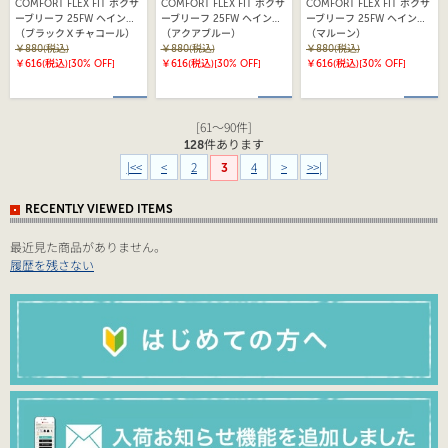
COMFORT FLEX FIT ボクサ
COMFORT FLEX FIT ボクサ
COMFORT FLEX FIT ボクサ
ーブリーフ 25FW ヘインズ
ーブリーフ 25FW ヘインズ
ーブリーフ 25FW ヘインズ
(HM6EQ101)
（ブラックＸチャコール）
(HM6EQ101)
（アクアブルー）
(HM6EQ101)
（マルーン）
￥880(税込)
￥880(税込)
￥880(税込)
￥616(税込)
[30% OFF]
￥616(税込)
[30% OFF]
￥616(税込)
[30% OFF]
[61～90件]
128
件あります
|<<
<
2
4
>
>>|
3
RECENTLY VIEWED ITEMS
最近見た商品がありません。
履歴を残さない