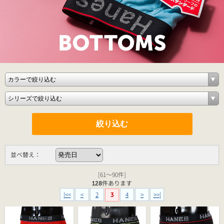
並べ替え：
[61～90件]
128
件あります
|<<
<
2
4
>
>>|
3