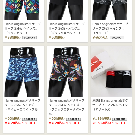
Hanes originalsボクサーブ
Hanes originalsボクサーブ
Hanes originalsボクサーブ
リーフ 25FW ヘインズ
リーフ 26SS ヘインズ
リーフ 26SS ヘインズ
(HM6EB102)
（マルチカラー）
(HM6EB201)
（ブラックＸホワイト）
(HM6EB202)
（カラー１）
￥880(税込)
￥660(税込)
￥660(税込)
Hanes originalsボクサーブ
Hanes originalsボクサーブ
3枚組 Hanes originalsボク
リーフ 26SS ヘインズ
リーフ 25FW ヘインズ
サーブリーフ 26SS ヘイン
(HM6EB203)
（ネイビーＸライトブル
(HM6EB204)
（ブラックＸダークパープ
ズ(HM6EB701)
（アソートA）
ー）
ル）
￥660(税込)
￥660(税込)
￥1,980(税込)
￥462(税込)
[30% OFF]
￥462(税込)
[30% OFF]
￥1,386(税込)
[30% OFF]