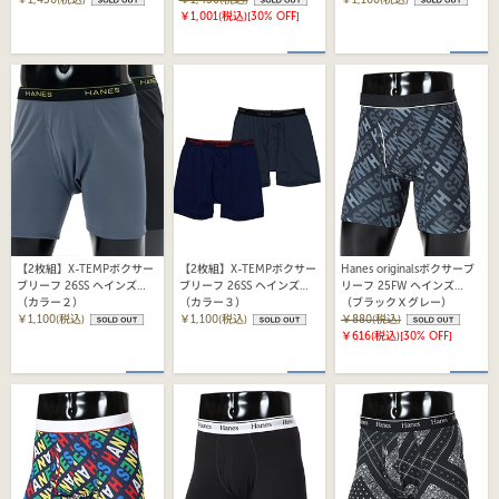
￥1,001(税込)
[30% OFF]
【2枚組】X-TEMPボクサー
【2枚組】X-TEMPボクサー
Hanes originalsボクサーブ
ブリーフ 26SS ヘインズ
ブリーフ 26SS ヘインズ
リーフ 25FW ヘインズ
(HM6EC701)
（カラー２）
(HM6EC701)
（カラー３）
(HM6EB102)
（ブラックＸグレー）
￥1,100(税込)
￥1,100(税込)
￥880(税込)
￥616(税込)
[30% OFF]