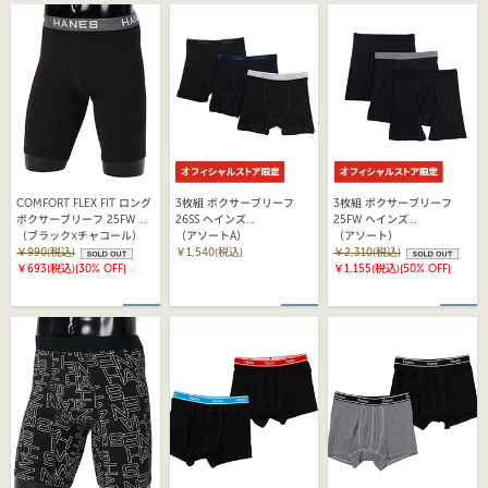
COMFORT FLEX FIT ロング
3枚組 ボクサーブリーフ
3枚組 ボクサーブリーフ
ボクサーブリーフ 25FW ヘ
26SS ヘインズ
25FW ヘインズ
インズ(HM6EA101)
（ブラック×チャコール）
(HM6EA705S)
（アソートA）
(HM6EA707S)
（アソート）
￥990(税込)
￥1,540(税込)
￥2,310(税込)
￥693(税込)
[30% OFF]
￥1,155(税込)
[50% OFF]