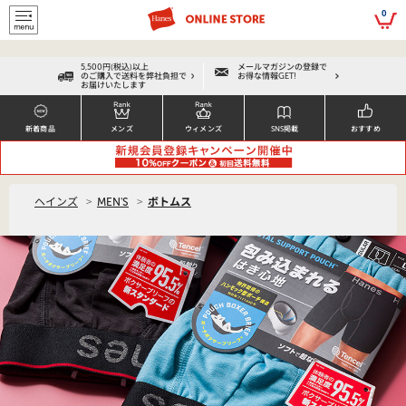
script>
0
5,500円(税込)以上
メールマガジンの登録で
のご購入で送料を弊社負担で
お得な情報GET!
お届けいたします
新着商品
メンズ
ウィメンズ
SNS掲載
おすすめ
>
>
ヘインズ
MEN'S
ボトムス