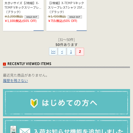
大きいサイズ【2枚組】X-
【2枚組】X-TEMP Vネック
TEMP Vネックスリーブレス
スリーブレスTシャツ 25FW
Tシャツ 25FW ヘインズ
（ブラック）
ヘインズ(HM3EZ701)
（ブラック）
(HM3EZ701)
￥2,200(税込)
￥1,430(税込)
￥1,100(税込)
[50% OFF]
￥715(税込)
[50% OFF]
[31～50件]
50
件あります
|<<
<
1
2
RECENTLY VIEWED ITEMS
最近見た商品がありません。
履歴を残さない