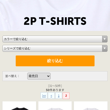
並べ替え：
[31～50件]
50
件あります
|<<
<
1
2