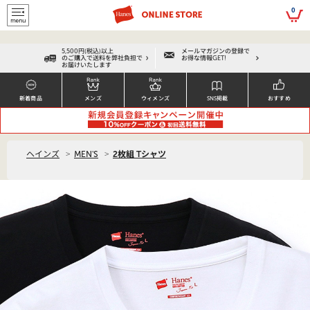
script>
0
5,500円(税込)以上
メールマガジンの登録で
のご購入で送料を弊社負担で
お得な情報GET!
お届けいたします
新着商品
メンズ
ウィメンズ
SNS掲載
おすすめ
>
>
ヘインズ
MEN'S
2枚組 Tシャツ