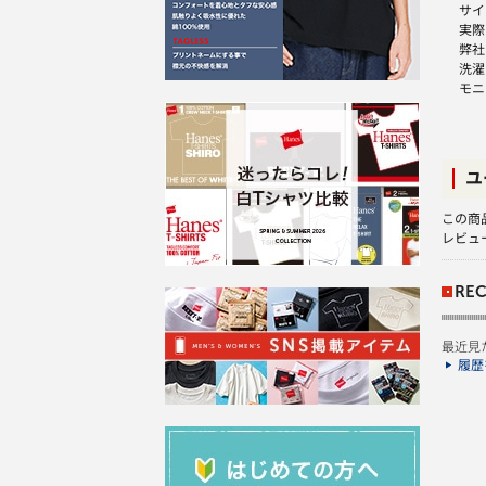
サイ
実際
弊社
洗濯
モニ
ユ
この商
レビュ
REC
最近見
履歴