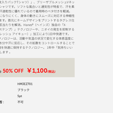
irt（2枚入りパックTシャツ）」、ブリーザブルメッシュVネッ
シャツです。ソフトな風合いと通気性が特長で、汗を素
汗速乾性に優れているので着用時のベタ付きを軽減。
になりにくく、身体の動きにスムーズに対応する伸縮性
ます。首元にネームデザインをプリントするタグレス仕
当たりを解消。Hanes®（ヘインズ）独自の「X-
ックステンプ）」テクノロジーや、ニオイの発生を抑制する
Q®（フレッシュ アイキュー）」加工により1日中快適です。
」テクノロジーは、活動や気温の状況で変化する体感温度に
水分や汗に反応し、その拡散をコントロールすることで
境を快適に保持するテクノロジー。 1年中「気持ちいい
します 。
￥1,100
50% OFF
)
(税込)
HM3EZ701
ブラック
5pt
 :
不可