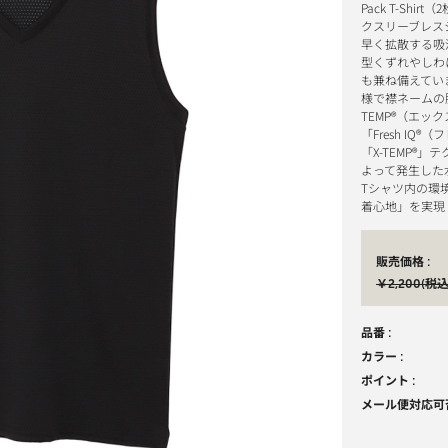
Pack T-Sh
クスリーブレス
早く拡散する吸
型くずれやしわ
も兼ね備えてい
様で襟ネームの肌
TEMP®（エ
「Fresh I
「X-TEMP®
よって発生した
Tシャツ内の環
着心地」を実現
販売価格 :
￥2,200(税込
品番 :
カラー :
ポイント :
メール便対応可否