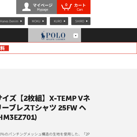
0
マイページ
カート
Mypage
Cart
Hanes Denim
MOKU
KURO
SHIRO
イズ【2枚組】X-TEMP Vネ
ーブレスTシャツ 25FW ヘ
M3EZ701)
00％のパンチングメッシュ構造の生地を使用した、「2P