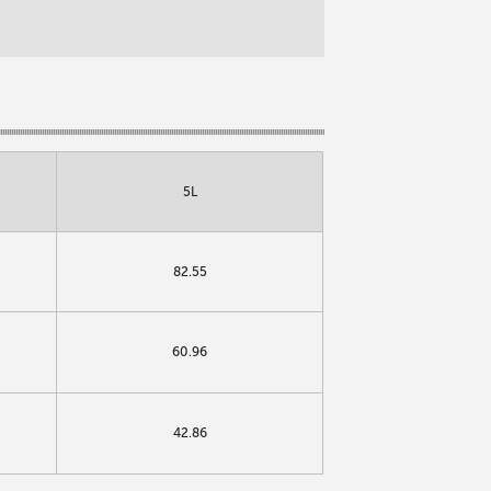
5L
82.55
60.96
42.86